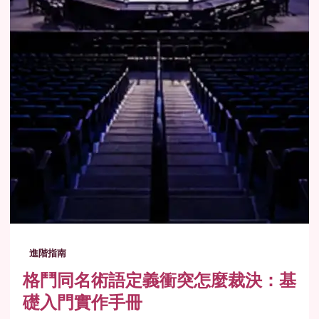
進階指南
格鬥同名術語定義衝突怎麼裁決：基
礎入門實作手冊