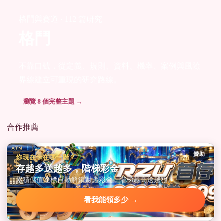
格鬥與賽道 · 112 篇研究
格鬥
不靠口號，從定義、規則、資料、機率、案例與風險
界線建立可重現的研究路線。
瀏覽 8 個完整主題 →
合作推薦
贊助
你現在卡在哪一階？
存越多送越多，階梯彩金
累積儲值達標自動解鎖對應彩金，階梯越高送越狠。
看我能領多少 →