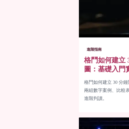
進階指南
格鬥如何建立 
圖：基礎入門
格鬥如何建立 30 
兩組數字案例、比較表
進階判讀。