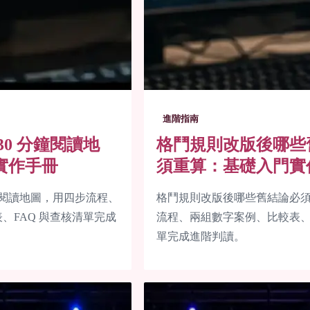
進階指南
30 分鐘閱讀地
格鬥規則改版後哪些
實作手冊
須重算：基礎入門實
分鐘閱讀地圖，用四步流程、
格鬥規則改版後哪些舊結論必
、FAQ 與查核清單完成
流程、兩組數字案例、比較表、F
單完成進階判讀。