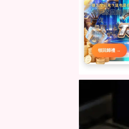
很久沒回來？這包是
老玩家回歸再
一次
回鍋會員專屬彩金，
惠頁面一鍵領取不用
客服。
領回歸禮 →