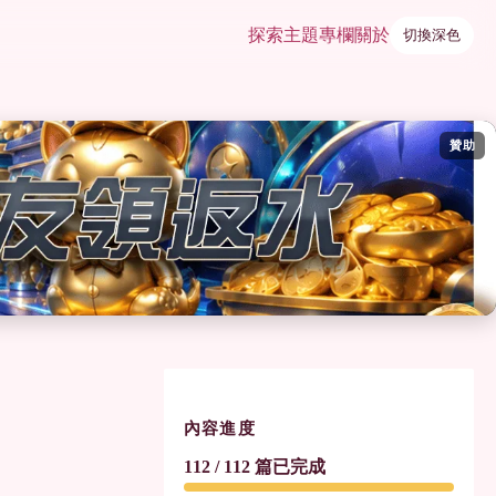
探索
主題
專欄
關於
切換深色
贊助
內容進度
112 / 112 篇已完成