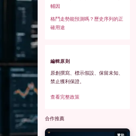
輔因
格鬥走勢能預測嗎？歷史序列的正
確用途
編輯原則
原創撰寫、標示假設、保留未知、
禁止獲利保證。
查看完整政策
合作推薦
贊助