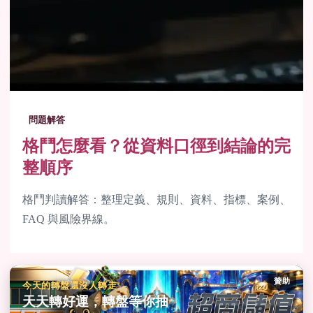
問題解答
格鬥怎麼看？從資料口徑到結論的完
整順序
格鬥判讀解答：整理定義、規則、資料、指標、案例、
FAQ 與風險界線。
贊助
今天的轉盤還沒人轉走
天天轉好運，轉盤等你抽