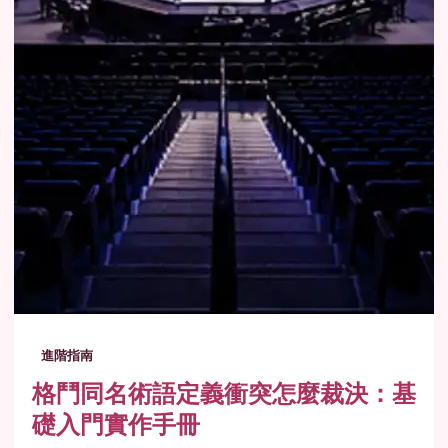
進階指南
格鬥同名術語定義衝突怎麼裁決：基
礎入門實作手冊