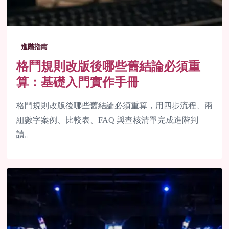
進階指南
格鬥規則改版後哪些舊結論必須重
算：基礎入門實作手冊
格鬥規則改版後哪些舊結論必須重算，用四步流程、兩
組數字案例、比較表、FAQ 與查核清單完成進階判
讀。