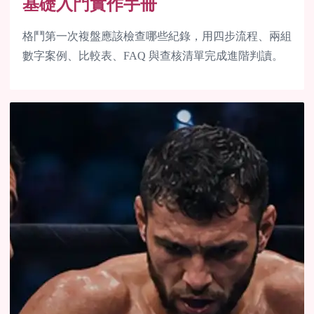
基礎入門實作手冊
格鬥第一次複盤應該檢查哪些紀錄，用四步流程、兩組
數字案例、比較表、FAQ 與查核清單完成進階判讀。