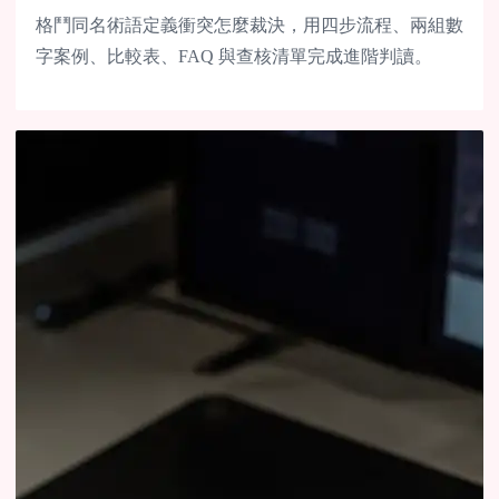
格鬥同名術語定義衝突怎麼裁決，用四步流程、兩組數
字案例、比較表、FAQ 與查核清單完成進階判讀。