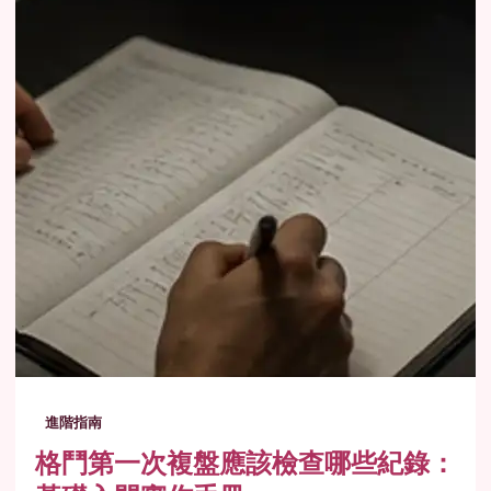
進階指南
格鬥第一次複盤應該檢查哪些紀錄：