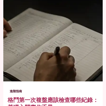
進階指南
格鬥第一次複盤應該檢查哪些紀錄：