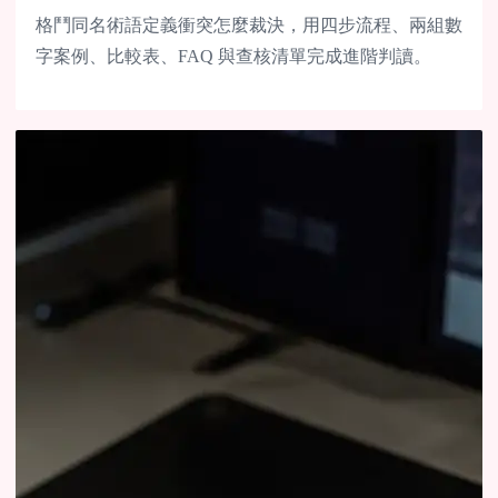
格鬥同名術語定義衝突怎麼裁決，用四步流程、兩組數
字案例、比較表、FAQ 與查核清單完成進階判讀。