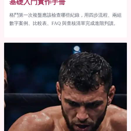
基礎入門實作手冊
格鬥第一次複盤應該檢查哪些紀錄，用四步流程、兩組
數字案例、比較表、FAQ 與查核清單完成進階判讀。