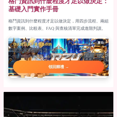
格鬥資訊到什麼程度才足以做決定：
基礎入門實作手冊
格鬥資訊到什麼程度才足以做決定，用四步流程、兩組
數字案例、比較表、FAQ 與查核清單完成進階判讀。
贊助
很久沒回來？這包是你的
老玩家回歸再送一次
回鍋會員專屬彩金，優惠頁面一鍵領取不用問客服。
領回歸禮 →