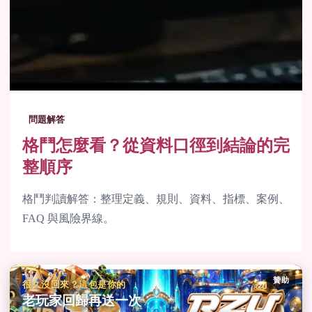
問題解答
格鬥怎麼看？從資料口徑到結論的完
整順序
格鬥判讀解答：整理定義、規則、資料、指標、案例、
FAQ 與風險界線。
贊助
很久沒回來？這包是你的
老玩家回歸再送一次