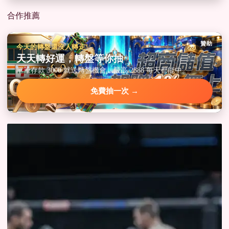
合作推薦
贊助
今天的轉盤還沒人轉走
天天轉好運，轉盤等你抽
單筆存款 3000 就送轉盤機會，最高 2888 每天都能中。
免費抽一次 →