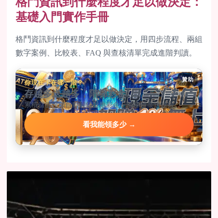
格鬥資訊到什麼程度才足以做決定：
基礎入門實作手冊
格鬥資訊到什麼程度才足以做決定，用四步流程、兩組
數字案例、比較表、FAQ 與查核清單完成進階判讀。
贊助
你現在卡在哪一階？
存越多送越多，階梯彩金
累積儲值達標自動解鎖對應彩金，階梯越高送越狠。
看我能領多少 →