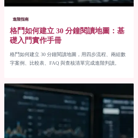
進階指南
格鬥如何建立 30 分鐘閱讀地圖：基
礎入門實作手冊
格鬥如何建立 30 分鐘閱讀地圖，用四步流程、兩組數
字案例、比較表、FAQ 與查核清單完成進階判讀。