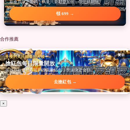
新會員限定加碼，碼量只要彩金五倍，領完就能玩。
領 699 →
合作推薦
贊助
手慢的人只能看別人領
搶紅包每日限量開放
當日存款達標即可到首頁搶紅包，手速決定金額。
去搶紅包 →
×