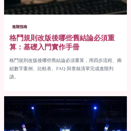
進階指南
格鬥規則改版後哪些舊結論必須重
算：基礎入門實作手冊
格鬥規則改版後哪些舊結論必須重算，用四步流程、兩
組數字案例、比較表、FAQ 與查核清單完成進階判
讀。