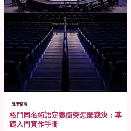
進階指南
格鬥同名術語定義衝突怎麼裁決：基
礎入門實作手冊