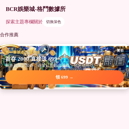
BCR娛樂城-格鬥數據所
探索
主題
專欄
關於
切換深色
合作推薦
贊助
第一筆就多三成本金
首存 2000 直接送 699
新會員限定加碼，碼量只要彩金五倍，領完就能玩。
領 699 →