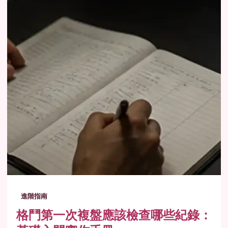
進階指南
格鬥第一次複盤應該檢查哪些紀錄：