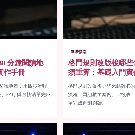
進階指南
30 分鐘閱讀地
格鬥規則改版後哪些
實作手冊
須重算：基礎入門實
分鐘閱讀地圖，用四步流程、
格鬥規則改版後哪些舊結論必
、FAQ 與查核清單完成
流程、兩組數字案例、比較表、F
單完成進階判讀。