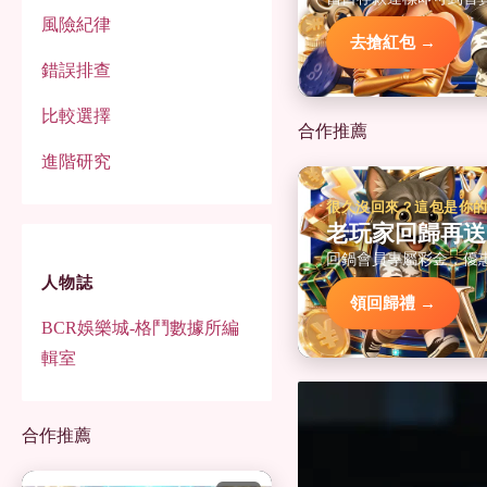
風險紀律
去搶紅包 →
錯誤排查
比較選擇
合作推薦
進階研究
很久沒回來？這包是你
老玩家回歸再送
回鍋會員專屬彩金，優
人物誌
領回歸禮 →
BCR娛樂城-格鬥數據所編
輯室
合作推薦