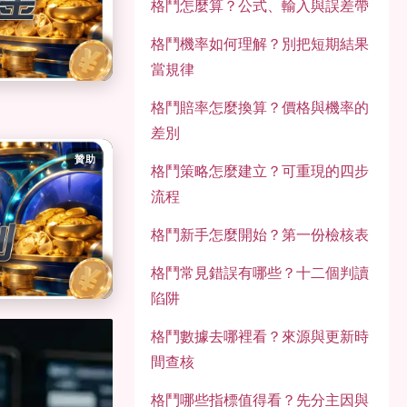
格鬥怎麼算？公式、輸入與誤差帶
格鬥機率如何理解？別把短期結果
當規律
格鬥賠率怎麼換算？價格與機率的
差別
贊助
格鬥策略怎麼建立？可重現的四步
流程
格鬥新手怎麼開始？第一份檢核表
格鬥常見錯誤有哪些？十二個判讀
陷阱
格鬥數據去哪裡看？來源與更新時
間查核
格鬥哪些指標值得看？先分主因與