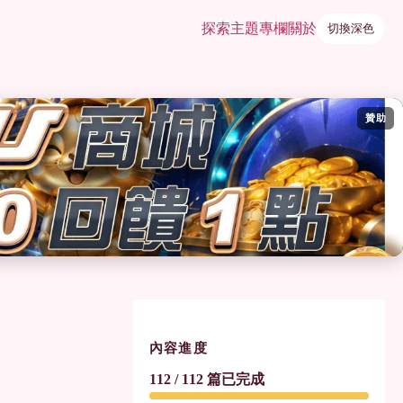
探索
主題
專欄
關於
切換深色
贊助
內容進度
112 / 112 篇已完成