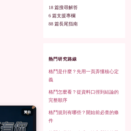
18 篇搜尋解答
6 篇支援專欄
88 篇長尾指南
熱門研究路線
格鬥是什麼？先用一頁弄懂核心定
義
格鬥怎麼看？從資料口徑到結論的
完整順序
格鬥規則有哪些？開始前必查的條
贊助
件