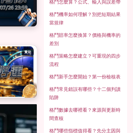
格鬥怎麼算？公式、輸入與誤差帶
格鬥機率如何理解？別把短期結果
當規律
格鬥賠率怎麼換算？價格與機率的
差別
贊助
格鬥策略怎麼建立？可重現的四步
流程
格鬥新手怎麼開始？第一份檢核表
格鬥常見錯誤有哪些？十二個判讀
陷阱
格鬥數據去哪裡看？來源與更新時
間查核
格鬥哪些指標值得看？先分主因與