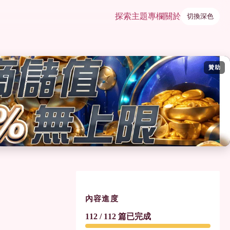
探索
主題
專欄
關於
切換深色
贊助
內容進度
112 / 112 篇已完成