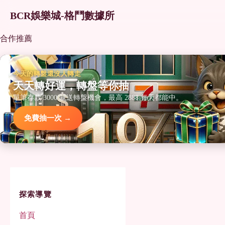
BCR娛樂城-格鬥數據所
合作推薦
今天的轉盤還沒人轉走
天天轉好運，轉盤等你抽
單筆存款 3000 就送轉盤機會，最高 2888 每天都能中。
免費抽一次 →
探索導覽
首頁