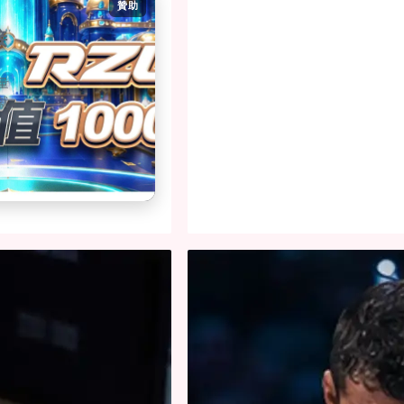
贊助
接
量
就