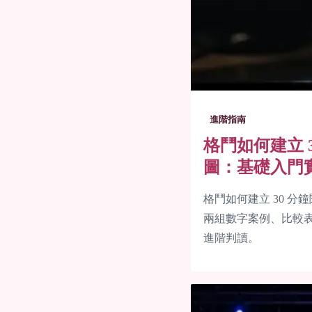
進階指南
格鬥如何建立 
圖：基礎入門
格鬥如何建立 30 
兩組數字案例、比較表
進階判讀。