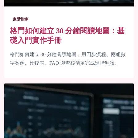
進階指南
格鬥如何建立 30 分鐘閱讀地圖：基
礎入門實作手冊
格鬥如何建立 30 分鐘閱讀地圖，用四步流程、兩組數
字案例、比較表、FAQ 與查核清單完成進階判讀。