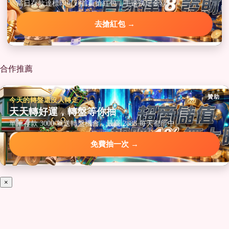
當日存款達標即可到首頁搶紅包，手速決定金額。
去搶紅包 →
合作推薦
贊助
今天的轉盤還沒人轉走
天天轉好運，轉盤等你抽
單筆存款 3000 就送轉盤機會，最高 2888 每天都能中。
免費抽一次 →
×