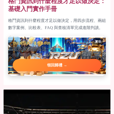
格鬥資訊到什麼程度才足以做決定：
基礎入門實作手冊
格鬥資訊到什麼程度才足以做決定，用四步流程、兩組
數字案例、比較表、FAQ 與查核清單完成進階判讀。
贊助
很久沒回來？這包是你的
老玩家回歸再送一次
回鍋會員專屬彩金，優惠頁面一鍵領取不用問客服。
領回歸禮 →