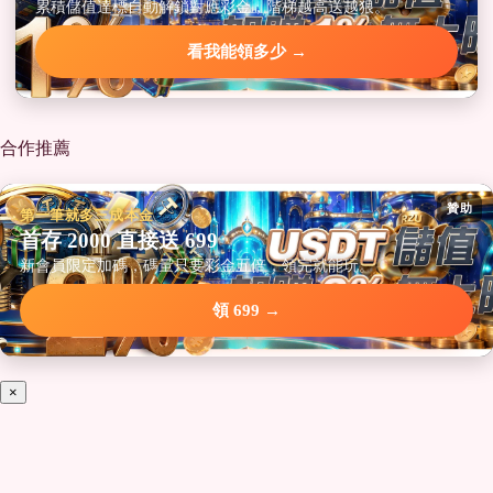
累積儲值達標自動解鎖對應彩金，階梯越高送越狠。
看我能領多少 →
合作推薦
贊助
第一筆就多三成本金
首存 2000 直接送 699
新會員限定加碼，碼量只要彩金五倍，領完就能玩。
領 699 →
×