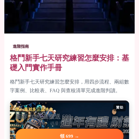
進階指南
格鬥新手七天研究練習怎麼安排：基
礎入門實作手冊
格鬥新手七天研究練習怎麼安排，用四步流程、兩組數
字案例、比較表、FAQ 與查核清單完成進階判讀。
贊助
第一筆就多三成本金
首存 2000 直接送 699
新會員限定加碼，碼量只要彩金五倍，領完就能玩。
領 699 →