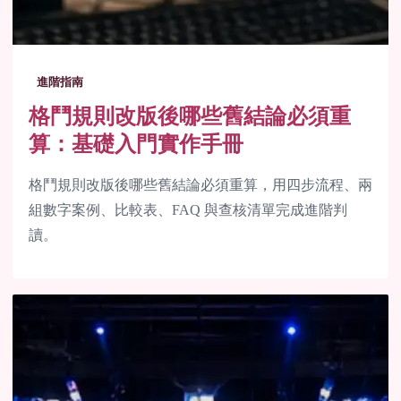
進階指南
格鬥規則改版後哪些舊結論必須重
算：基礎入門實作手冊
格鬥規則改版後哪些舊結論必須重算，用四步流程、兩
組數字案例、比較表、FAQ 與查核清單完成進階判
讀。