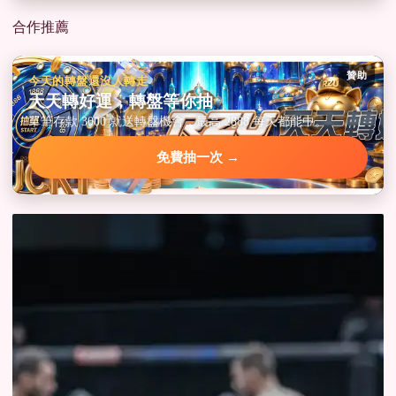
合作推薦
贊助
今天的轉盤還沒人轉走
天天轉好運，轉盤等你抽
單筆存款 3000 就送轉盤機會，最高 2888 每天都能中。
免費抽一次 →