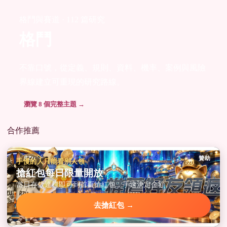
格鬥與賽道 · 112 篇研究
格鬥
不靠口號，從定義、規則、資料、機率、案例與風險
界線建立可重現的研究路線。
瀏覽 8 個完整主題 →
合作推薦
贊助
手慢的人只能看別人領
搶紅包每日限量開放
當日存款達標即可到首頁搶紅包，手速決定金額。
去搶紅包 →