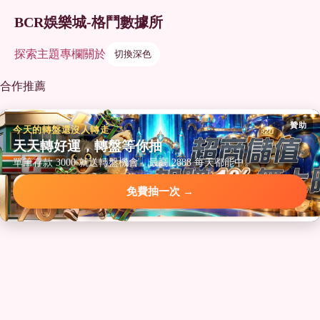
BCR娛樂城-格鬥數據所
探索
主題
專欄
關於
切換深色
合作推薦
贊助
今天的轉盤還沒人轉走
天天轉好運，轉盤等你抽
單筆存款 3000 就送轉盤機會，最高 2888 每天都能中。
免費抽一次 →