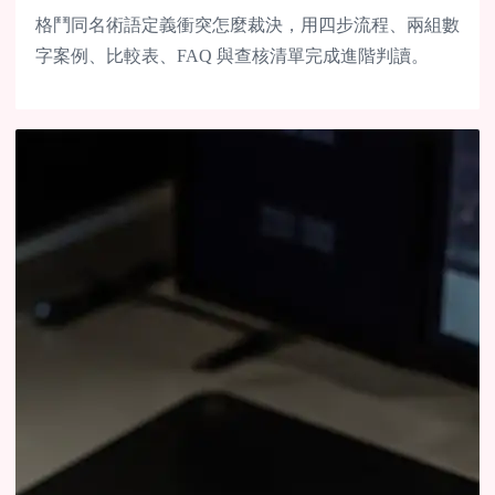
格鬥同名術語定義衝突怎麼裁決，用四步流程、兩組數
字案例、比較表、FAQ 與查核清單完成進階判讀。