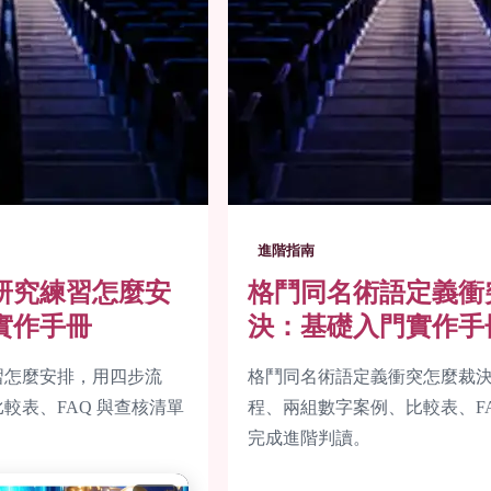
進階指南
研究練習怎麼安
格鬥同名術語定義衝
實作手冊
決：基礎入門實作手
習怎麼安排，用四步流
格鬥同名術語定義衝突怎麼裁
較表、FAQ 與查核清單
程、兩組數字案例、比較表、FA
完成進階判讀。