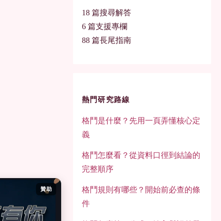
18 篇搜尋解答
6 篇支援專欄
88 篇長尾指南
熱門研究路線
格鬥是什麼？先用一頁弄懂核心定
義
格鬥怎麼看？從資料口徑到結論的
完整順序
格鬥規則有哪些？開始前必查的條
贊助
件