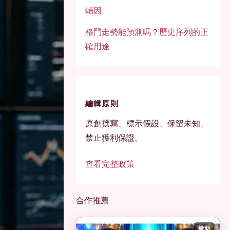
輔因
格鬥走勢能預測嗎？歷史序列的正
確用途
編輯原則
原創撰寫、標示假設、保留未知、
禁止獲利保證。
查看完整政策
合作推薦
贊助