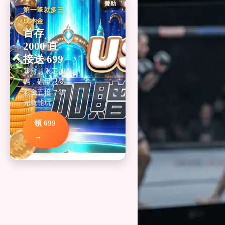
贊助
第一筆就多三
成本金
首存
2000 直
接送 699
新會員限定加
碼，碼量只要
彩金五倍，領
完就能玩。
領 699
→