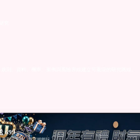
篇研究
、規則、資料、機率、案例與風險界線建立可重現的研究路線。
 699
只要彩金五倍，領完就能玩。