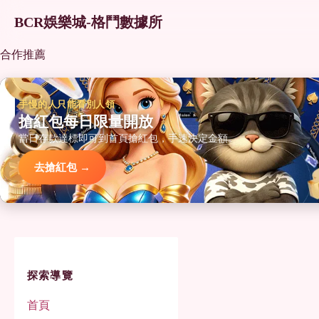
BCR娛樂城-格鬥數據所
合作推薦
手慢的人只能看別人領
搶紅包每日限量開放
當日存款達標即可到首頁搶紅包，手速決定金額。
去搶紅包 →
探索導覽
首頁