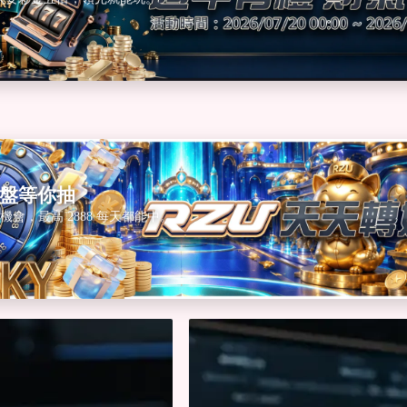
盤等你抽
盤機會，最高 2888 每天都能中。