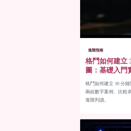
進階指南
格鬥如何建立 
圖：基礎入門
格鬥如何建立 30 
兩組數字案例、比較表
進階判讀。