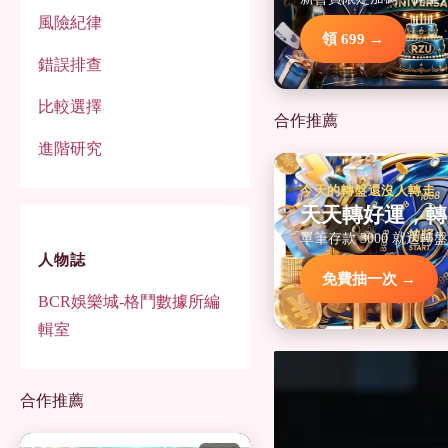
風險紀律
領 699 →
錯誤排查
比較選擇
合作推薦
進階研究
今天的轉盤還沒人轉走
天天轉好運，轉
單筆存款 3000 就送轉
人物誌
免費抽一次 →
BCR娛樂城-格鬥數據所編
輯室
合作推薦