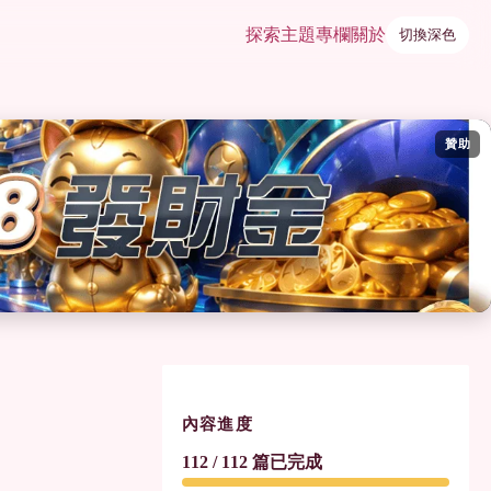
探索
主題
專欄
關於
切換深色
贊助
內容進度
112 / 112 篇已完成