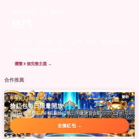
格鬥與賽道 · 112 篇研究
格鬥
不靠口號，從定義、規則、資料、機率、案例與風險
界線建立可重現的研究路線。
瀏覽 8 個完整主題 →
合作推薦
贊助
手慢的人只能看別人領
搶紅包每日限量開放
當日存款達標即可到首頁搶紅包，手速決定金額。
去搶紅包 →