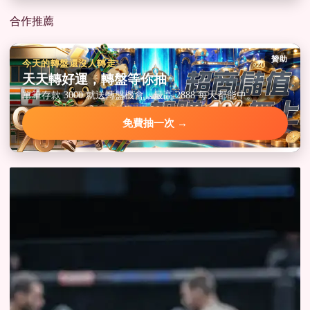
合作推薦
贊助
今天的轉盤還沒人轉走
天天轉好運，轉盤等你抽
單筆存款 3000 就送轉盤機會，最高 2888 每天都能中。
免費抽一次 →