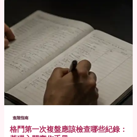
進階指南
格鬥第一次複盤應該檢查哪些紀錄：