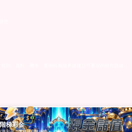
篇研究
、規則、資料、機率、案例與風險界線建立可重現的研究路線。
階梯彩金
對應彩金，階梯越高送越狠。