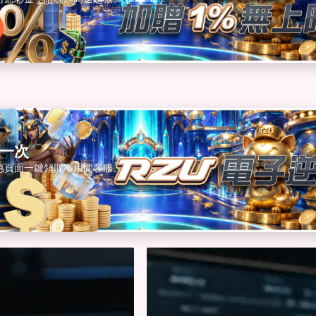
的
一次
惠頁面一鍵領取不用問客服。