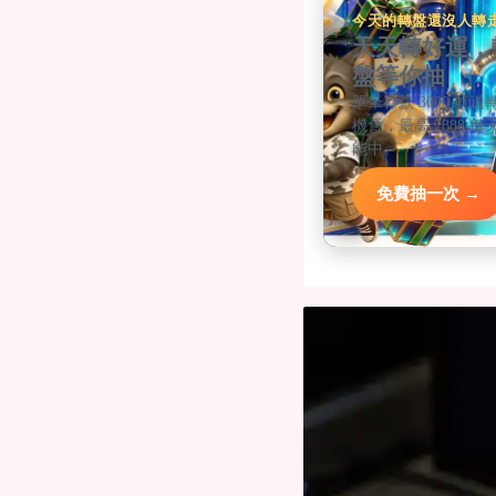
今天的轉盤還沒人轉
天天轉好運，
盤等你抽
單筆存款 3000 就送
機會，最高 2888 每
能中。
免費抽一次 →