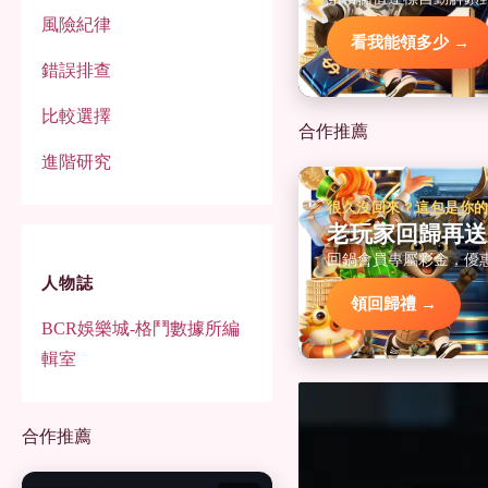
風險紀律
看我能領多少 →
錯誤排查
比較選擇
合作推薦
進階研究
很久沒回來？這包是你
老玩家回歸再送
回鍋會員專屬彩金，優
人物誌
領回歸禮 →
BCR娛樂城-格鬥數據所編
輯室
合作推薦