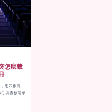
突怎麼裁
冊
決，用四步流
Q 與查核清單