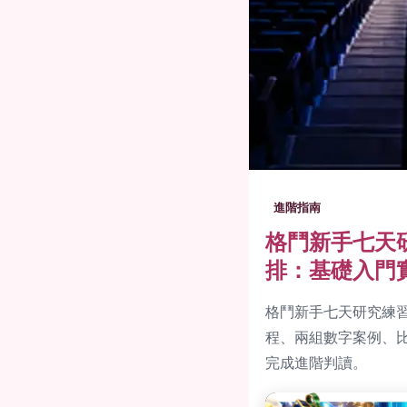
進階指南
格鬥新手七天
排：基礎入門
格鬥新手七天研究練
程、兩組數字案例、比
完成進階判讀。