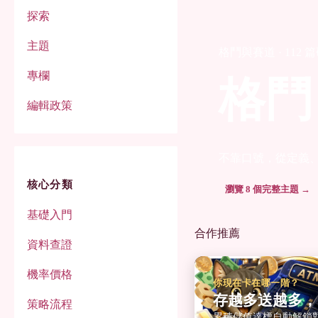
探索
主題
格鬥與賽道 · 112 
專欄
格鬥
編輯政策
不靠口號，從定義
核心分類
瀏覽 8 個完整主題 →
基礎入門
合作推薦
資料查證
機率價格
你現在卡在哪一階？
存越多送越多，
策略流程
累積儲值達標自動解鎖