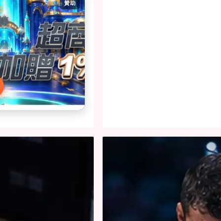
贊助
走
轉
轉盤
天都