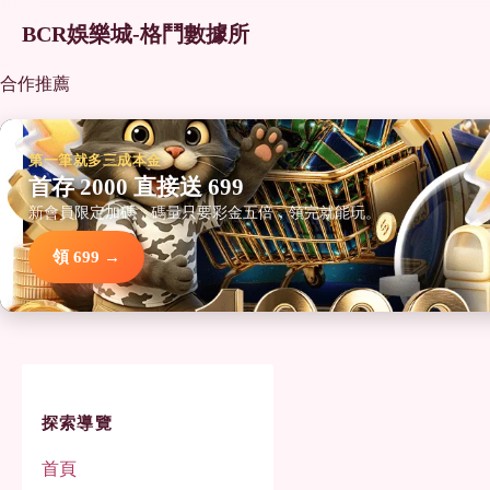
BCR娛樂城-格鬥數據所
合作推薦
第一筆就多三成本金
首存 2000 直接送 699
新會員限定加碼，碼量只要彩金五倍，領完就能玩。
領 699 →
探索導覽
首頁