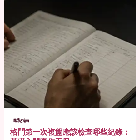
進階指南
格鬥第一次複盤應該檢查哪些紀錄：