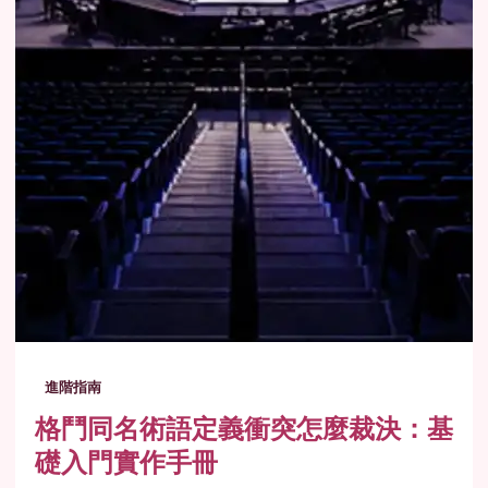
進階指南
格鬥同名術語定義衝突怎麼裁決：基
礎入門實作手冊