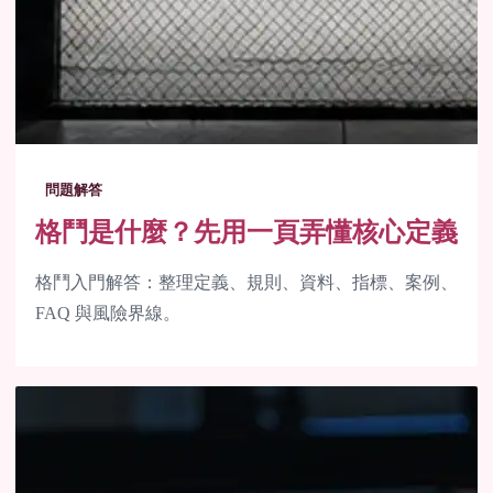
問題解答
格鬥是什麼？先用一頁弄懂核心定義
格鬥入門解答：整理定義、規則、資料、指標、案例、
FAQ 與風險界線。