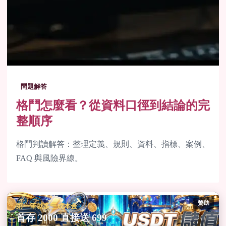
問題解答
格鬥怎麼看？從資料口徑到結論的完
整順序
格鬥判讀解答：整理定義、規則、資料、指標、案例、
FAQ 與風險界線。
贊助
第一筆就多三成本金
首存 2000 直接送 699