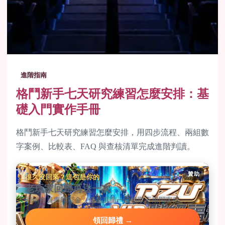
進階指南
格鬥新手七天研究練習怎麼安排：基
礎入門實作手冊
格鬥新手七天研究練習怎麼安排，用四步流程、兩組數
字案例、比較表、FAQ 與查核清單完成進階判讀。
贊助
很久沒回來？這包是你的
老玩家回歸再送一次
回鍋會員專屬彩金，優惠頁面一鍵領取不用問客服。
領回歸禮 →