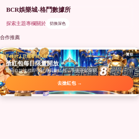
BCR娛樂城-格鬥數據所
探索
主題
專欄
關於
切換深色
合作推薦
贊助
手慢的人只能看別人領
搶紅包每日限量開放
當日存款達標即可到首頁搶紅包，手速決定金額。
去搶紅包 →