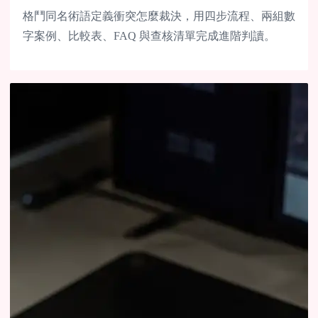
格鬥同名術語定義衝突怎麼裁決，用四步流程、兩組數
字案例、比較表、FAQ 與查核清單完成進階判讀。