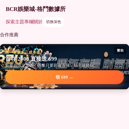
BCR娛樂城-格鬥數據所
探索
主題
專欄
關於
切換深色
合作推薦
贊助
第一筆就多三成本金
首存 2000 直接送 699
新會員限定加碼，碼量只要彩金五倍，領完就能玩。
領 699 →