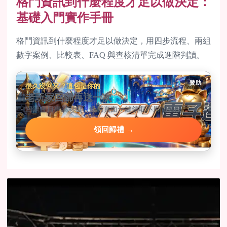
格鬥資訊到什麼程度才足以做決定：
基礎入門實作手冊
格鬥資訊到什麼程度才足以做決定，用四步流程、兩組
數字案例、比較表、FAQ 與查核清單完成進階判讀。
贊助
很久沒回來？這包是你的
老玩家回歸再送一次
回鍋會員專屬彩金，優惠頁面一鍵領取不用問客服。
領回歸禮 →