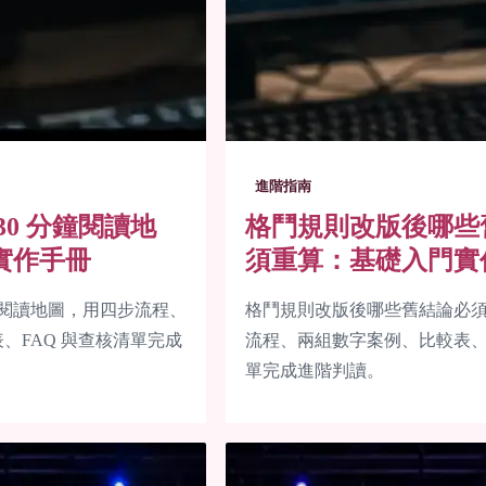
進階指南
30 分鐘閱讀地
格鬥規則改版後哪些
實作手冊
須重算：基礎入門實
分鐘閱讀地圖，用四步流程、
格鬥規則改版後哪些舊結論必
、FAQ 與查核清單完成
流程、兩組數字案例、比較表、F
單完成進階判讀。