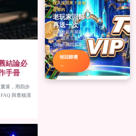
很久沒回來？這包
是你的
老玩家回歸
再送一次
回鍋會員專屬彩
金，優惠頁面一鍵
領取不用問客服。
領回歸禮
舊結論必
→
作手冊
須重算，用四步
AQ 與查核清