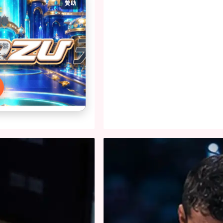
贊助
走
轉
轉盤
天都