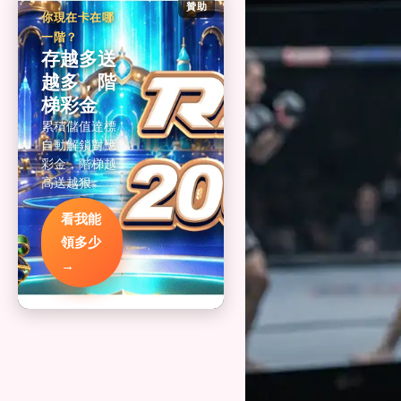
贊助
你現在卡在哪
一階？
存越多送
越多，階
梯彩金
累積儲值達標
自動解鎖對應
彩金，階梯越
高送越狠。
看我能
領多少
→