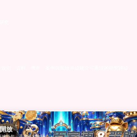
篇研究
、規則、資料、機率、案例與風險界線建立可重現的研究路線。
開放
頁搶紅包，手速決定金額。