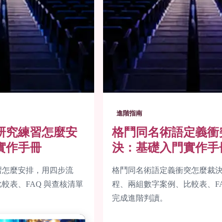
進階指南
研究練習怎麼安
格鬥同名術語定義衝
實作手冊
決：基礎入門實作手
習怎麼安排，用四步流
格鬥同名術語定義衝突怎麼裁
較表、FAQ 與查核清單
程、兩組數字案例、比較表、FA
完成進階判讀。