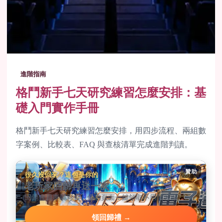
進階指南
格鬥新手七天研究練習怎麼安排：基
礎入門實作手冊
格鬥新手七天研究練習怎麼安排，用四步流程、兩組數
字案例、比較表、FAQ 與查核清單完成進階判讀。
贊助
很久沒回來？這包是你的
老玩家回歸再送一次
回鍋會員專屬彩金，優惠頁面一鍵領取不用問客服。
領回歸禮 →