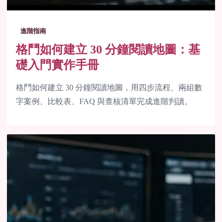
進階指南
格鬥如何建立 30 分鐘閱讀地圖：基
礎入門實作手冊
格鬥如何建立 30 分鐘閱讀地圖，用四步流程、兩組數
字案例、比較表、FAQ 與查核清單完成進階判讀。