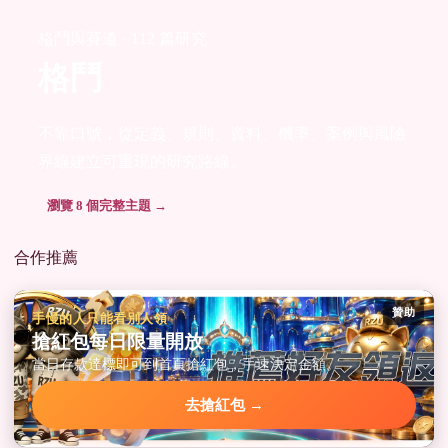
格鬥與賽道 · 112 篇研究
格鬥
不靠口號，從定義、規則、資料、機率、案例與風險
界線建立可重現的研究路線。
瀏覽 8 個完整主題 →
合作推薦
贊助
手慢的人只能看別人領
搶紅包每日限量開放
當日存款達標即可到首頁搶紅包，手速決定金額。
去搶紅包 →