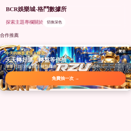
BCR娛樂城-格鬥數據所
探索
主題
專欄
關於
切換深色
合作推薦
贊助
今天的轉盤還沒人轉走
天天轉好運，轉盤等你抽
單筆存款 3000 就送轉盤機會，最高 2888 每天都能中。
免費抽一次 →