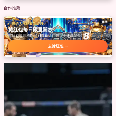
合作推薦
贊助
手慢的人只能看別人領
搶紅包每日限量開放
當日存款達標即可到首頁搶紅包，手速決定金額。
去搶紅包 →