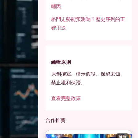
輔因
格鬥走勢能預測嗎？歷史序列的正
確用途
編輯原則
原創撰寫、標示假設、保留未知、
禁止獲利保證。
查看完整政策
合作推薦
贊助