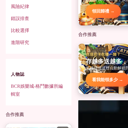
風險紀律
領回歸禮 →
錯誤排查
比較選擇
合作推薦
進階研究
你現在卡在哪一階？
存越多送越多，
累積儲值達標自動解鎖
人物誌
看我能領多少 →
BCR娛樂城-格鬥數據所編
輯室
合作推薦