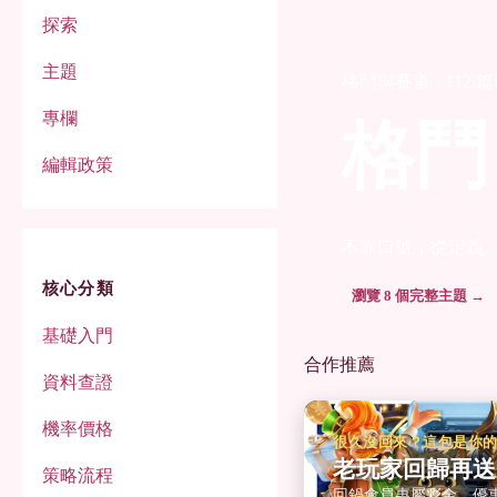
探索
主題
格鬥與賽道 · 112 
專欄
格鬥
編輯政策
不靠口號，從定義
核心分類
瀏覽 8 個完整主題 →
基礎入門
合作推薦
資料查證
機率價格
很久沒回來？這包是你
老玩家回歸再送
策略流程
回鍋會員專屬彩金，優