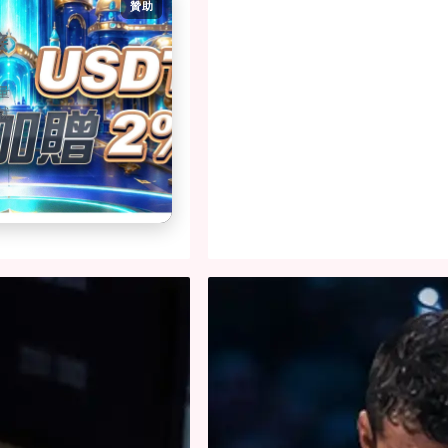
贊助
接
量
就