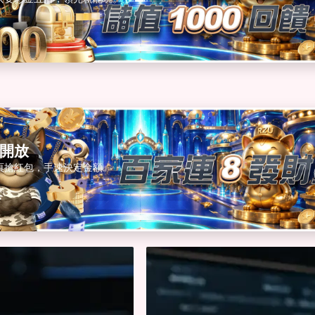
開放
頁搶紅包，手速決定金額。