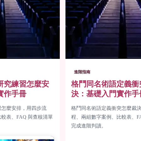
進階指南
研究練習怎麼安
格鬥同名術語定義衝
實作手冊
決：基礎入門實作手
習怎麼安排，用四步流
格鬥同名術語定義衝突怎麼裁
較表、FAQ 與查核清單
程、兩組數字案例、比較表、FA
完成進階判讀。