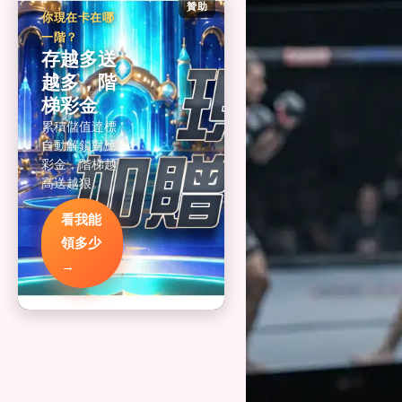
贊助
你現在卡在哪
一階？
存越多送
越多，階
梯彩金
累積儲值達標
自動解鎖對應
彩金，階梯越
高送越狠。
看我能
領多少
→