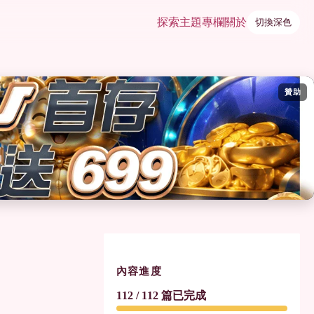
探索
主題
專欄
關於
切換深色
贊助
內容進度
112 / 112 篇已完成