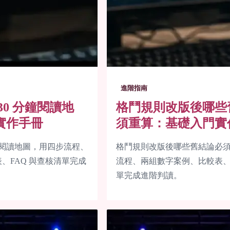
進階指南
30 分鐘閱讀地
格鬥規則改版後哪些
實作手冊
須重算：基礎入門實
分鐘閱讀地圖，用四步流程、
格鬥規則改版後哪些舊結論必
、FAQ 與查核清單完成
流程、兩組數字案例、比較表、F
單完成進階判讀。