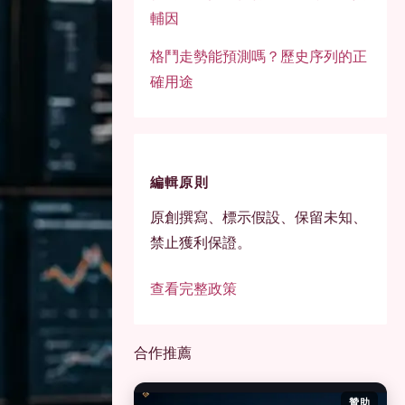
輔因
格鬥走勢能預測嗎？歷史序列的正
確用途
編輯原則
原創撰寫、標示假設、保留未知、
禁止獲利保證。
查看完整政策
合作推薦
贊助