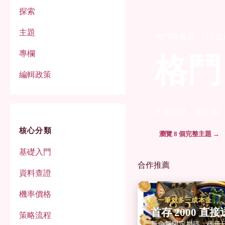
探索
主題
格鬥與賽道 · 112 
專欄
格鬥
編輯政策
不靠口號，從定義
核心分類
瀏覽 8 個完整主題 →
基礎入門
合作推薦
資料查證
機率價格
第一筆就多三成本金
首存 2000 直接送
策略流程
新會員限定加碼，碼量