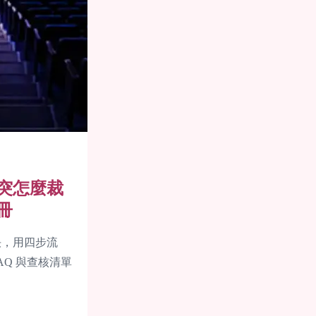
突怎麼裁
冊
決，用四步流
Q 與查核清單