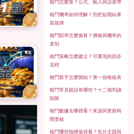
格鬥怎麼算？公式、輸入與誤差帶
格鬥機率如何理解？別把短期結果
當規律
格鬥賠率怎麼換算？價格與機率的
差別
贊助
格鬥策略怎麼建立？可重現的四步
流程
格鬥新手怎麼開始？第一份檢核表
格鬥常見錯誤有哪些？十二個判讀
陷阱
格鬥數據去哪裡看？來源與更新時
間查核
格鬥哪些指標值得看？先分主因與