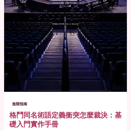
進階指南
格鬥同名術語定義衝突怎麼裁決：基
礎入門實作手冊