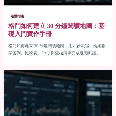
進階指南
格鬥如何建立 30 分鐘閱讀地圖：基
礎入門實作手冊
格鬥如何建立 30 分鐘閱讀地圖，用四步流程、兩組數
字案例、比較表、FAQ 與查核清單完成進階判讀。