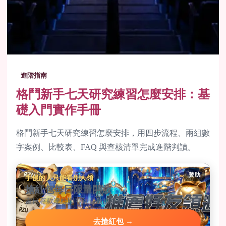
進階指南
格鬥新手七天研究練習怎麼安排：基
礎入門實作手冊
格鬥新手七天研究練習怎麼安排，用四步流程、兩組數
字案例、比較表、FAQ 與查核清單完成進階判讀。
贊助
手慢的人只能看別人領
搶紅包每日限量開放
當日存款達標即可到首頁搶紅包，手速決定金額。
去搶紅包 →