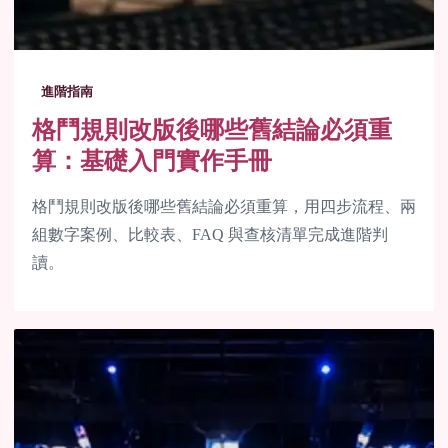
進階指南
格鬥規則改版後哪些舊結論必須重
算：基礎入門實作手冊
格鬥規則改版後哪些舊結論必須重算，用四步流程、兩
組數字案例、比較表、FAQ 與查核清單完成進階判
讀。