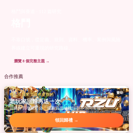
格鬥與賽道 · 112 篇研究
格鬥
不靠口號，從定義、規則、資料、機率、案例與風險
界線建立可重現的研究路線。
瀏覽 8 個完整主題 →
合作推薦
贊助
很久沒回來？這包是你的
老玩家回歸再送一次
回鍋會員專屬彩金，優惠頁面一鍵領取不用問客服。
領回歸禮 →