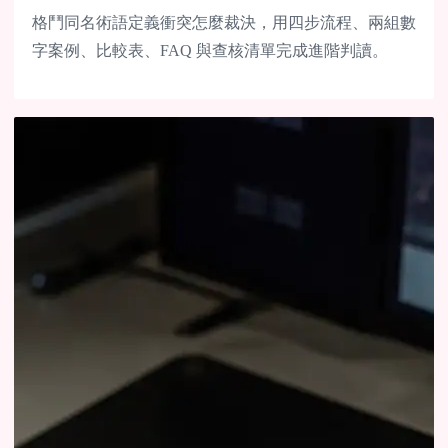
格鬥同名術語定義衝突怎麼裁決，用四步流程、兩組數
字案例、比較表、FAQ 與查核清單完成進階判讀。