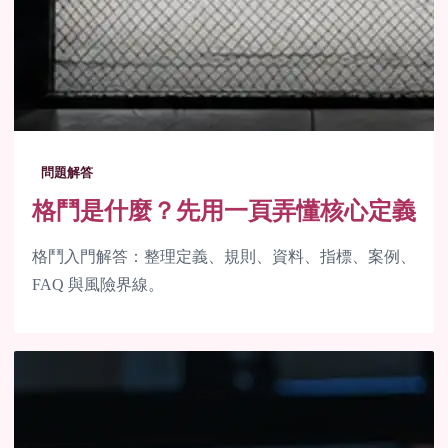
問題解答
格鬥是什麼？先用一頁弄懂核心定義
格鬥入門解答：整理定義、規則、資料、指標、案例、
FAQ 與風險界線。