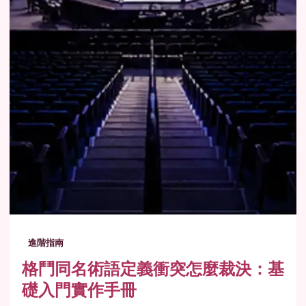
進階指南
格鬥同名術語定義衝突怎麼裁決：基
礎入門實作手冊