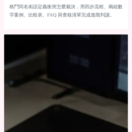
格鬥同名術語定義衝突怎麼裁決，用四步流程、兩組數
字案例、比較表、FAQ 與查核清單完成進階判讀。