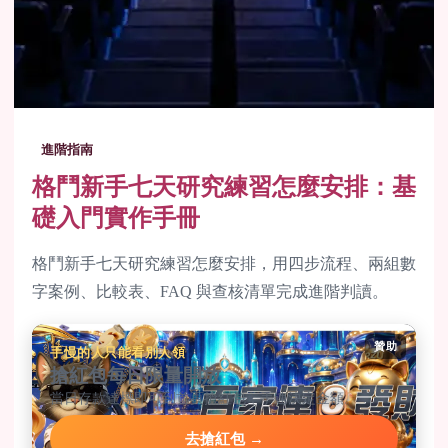
進階指南
格鬥新手七天研究練習怎麼安排：基
礎入門實作手冊
格鬥新手七天研究練習怎麼安排，用四步流程、兩組數
字案例、比較表、FAQ 與查核清單完成進階判讀。
贊助
手慢的人只能看別人領
搶紅包每日限量開放
當日存款達標即可到首頁搶紅包，手速決定金額。
去搶紅包 →