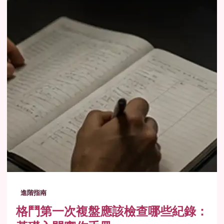
進階指南
格鬥第一次複盤應該檢查哪些紀錄：