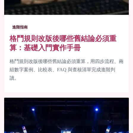
進階指南
格鬥規則改版後哪些舊結論必須重
算：基礎入門實作手冊
格鬥規則改版後哪些舊結論必須重算，用四步流程、兩
組數字案例、比較表、FAQ 與查核清單完成進階判
讀。