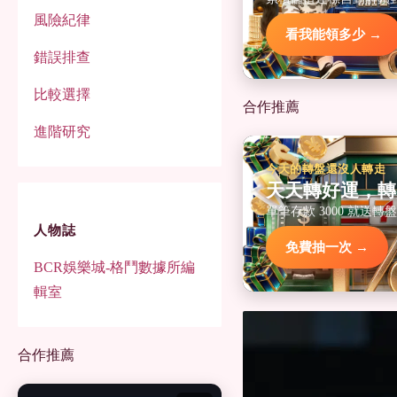
風險紀律
看我能領多少 →
錯誤排查
比較選擇
合作推薦
進階研究
今天的轉盤還沒人轉走
天天轉好運，轉
單筆存款 3000 就送轉
人物誌
免費抽一次 →
BCR娛樂城-格鬥數據所編
輯室
合作推薦