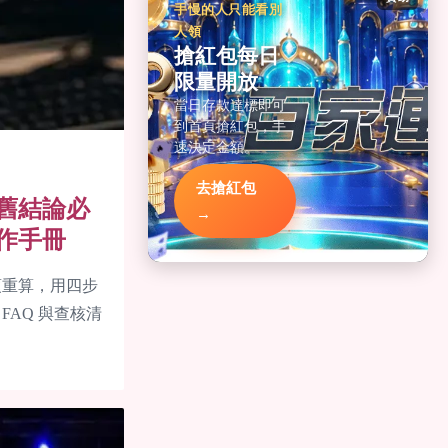
手慢的人只能看別
人領
搶紅包每日
限量開放
當日存款達標即可
到首頁搶紅包，手
速決定金額。
去搶紅包
舊結論必
→
作手冊
須重算，用四步
AQ 與查核清