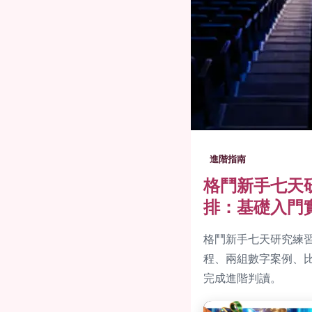
進階指南
格鬥新手七天
排：基礎入門
格鬥新手七天研究練
程、兩組數字案例、比
完成進階判讀。