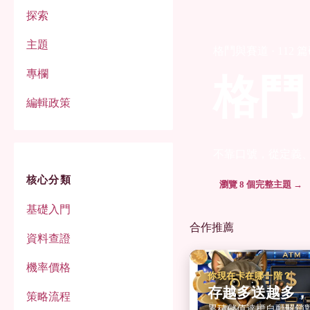
探索
主題
格鬥與賽道 · 112 
專欄
格鬥
編輯政策
不靠口號，從定義
核心分類
瀏覽 8 個完整主題 →
基礎入門
合作推薦
資料查證
機率價格
你現在卡在哪一階？
存越多送越多，
策略流程
累積儲值達標自動解鎖