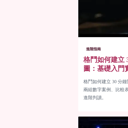
進階指南
格鬥如何建立 
圖：基礎入門
格鬥如何建立 30 
兩組數字案例、比較表
進階判讀。