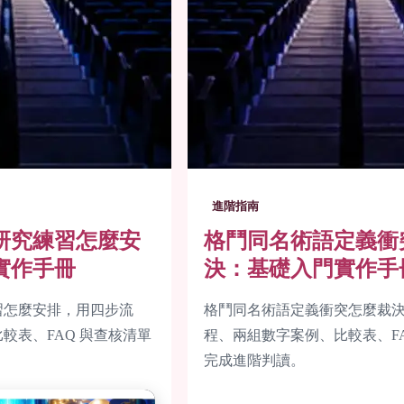
進階指南
研究練習怎麼安
格鬥同名術語定義衝
實作手冊
決：基礎入門實作手
習怎麼安排，用四步流
格鬥同名術語定義衝突怎麼裁
較表、FAQ 與查核清單
程、兩組數字案例、比較表、FA
完成進階判讀。