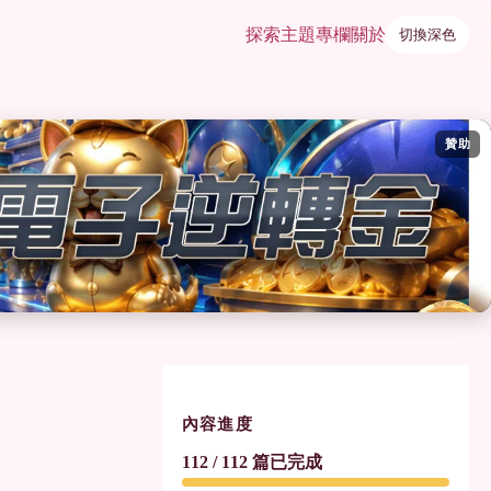
探索
主題
專欄
關於
切換深色
贊助
內容進度
112 / 112 篇已完成