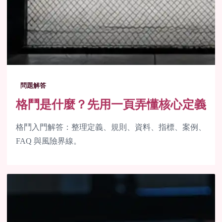
問題解答
格鬥是什麼？先用一頁弄懂核心定義
格鬥入門解答：整理定義、規則、資料、指標、案例、
FAQ 與風險界線。