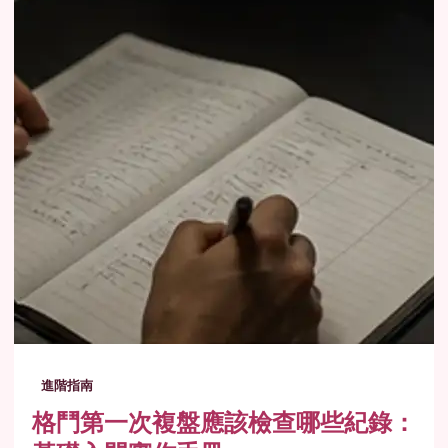
進階指南
格鬥第一次複盤應該檢查哪些紀錄：