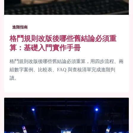
進階指南
格鬥規則改版後哪些舊結論必須重
算：基礎入門實作手冊
格鬥規則改版後哪些舊結論必須重算，用四步流程、兩
組數字案例、比較表、FAQ 與查核清單完成進階判
讀。