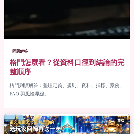
問題解答
格鬥怎麼看？從資料口徑到結論的完
整順序
格鬥判讀解答：整理定義、規則、資料、指標、案例、
FAQ 與風險界線。
贊助
很久沒回來？這包是你的
老玩家回歸再送一次