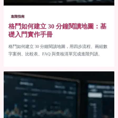
進階指南
格鬥如何建立 30 分鐘閱讀地圖：基
礎入門實作手冊
格鬥如何建立 30 分鐘閱讀地圖，用四步流程、兩組數
字案例、比較表、FAQ 與查核清單完成進階判讀。