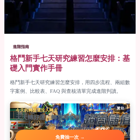
進階指南
格鬥新手七天研究練習怎麼安排：基
礎入門實作手冊
格鬥新手七天研究練習怎麼安排，用四步流程、兩組數
字案例、比較表、FAQ 與查核清單完成進階判讀。
贊助
今天的轉盤還沒人轉走
天天轉好運，轉盤等你抽
單筆存款 3000 就送轉盤機會，最高 2888 每天都能中。
免費抽一次 →