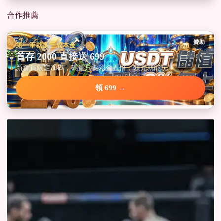
合作推薦
贊助
第一筆就多三成本金
首存 2000 直接送 699
新會員限定加碼，碼量只要彩金五倍，領完就能玩。
領 699 →