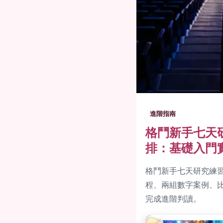
進階指南
格鬥新手七天
排：基礎入門
格鬥新手七天研究練
程、兩組數字案例、比
完成進階判讀。