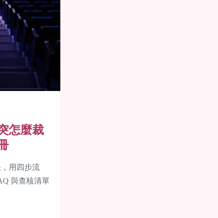
突怎麼裁
冊
決，用四步流
Q 與查核清單