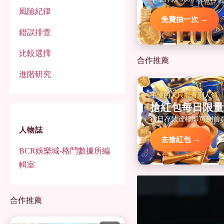
風險紀律
免費抽一次 →
錯誤排查
比較選擇
合作推薦
進階研究
手慢的人只能看別人領
搶紅包每日限量
當日存款達標即可到首
人物誌
去搶紅包 →
BCR娛樂城-格鬥數據所編
輯室
合作推薦