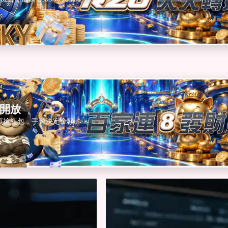
開放
頁搶紅包，手速決定金額。