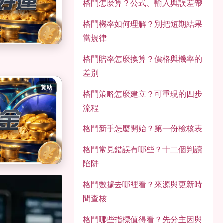
格鬥怎麼算？公式、輸入與誤差帶
格鬥機率如何理解？別把短期結果
當規律
格鬥賠率怎麼換算？價格與機率的
差別
贊助
格鬥策略怎麼建立？可重現的四步
流程
格鬥新手怎麼開始？第一份檢核表
格鬥常見錯誤有哪些？十二個判讀
陷阱
格鬥數據去哪裡看？來源與更新時
間查核
格鬥哪些指標值得看？先分主因與