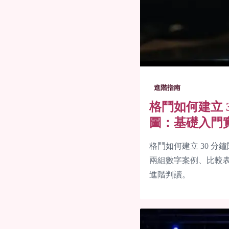
進階指南
格鬥如何建立 
圖：基礎入門
格鬥如何建立 30 
兩組數字案例、比較表
進階判讀。