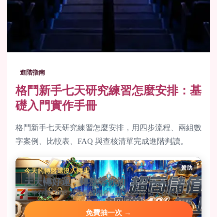
進階指南
格鬥新手七天研究練習怎麼安排：基
礎入門實作手冊
格鬥新手七天研究練習怎麼安排，用四步流程、兩組數
字案例、比較表、FAQ 與查核清單完成進階判讀。
贊助
今天的轉盤還沒人轉走
天天轉好運，轉盤等你抽
單筆存款 3000 就送轉盤機會，最高 2888 每天都能中。
免費抽一次 →