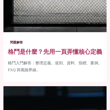
問題解答
格鬥是什麼？先用一頁弄懂核心定義
格鬥入門解答：整理定義、規則、資料、指標、案例、
FAQ 與風險界線。