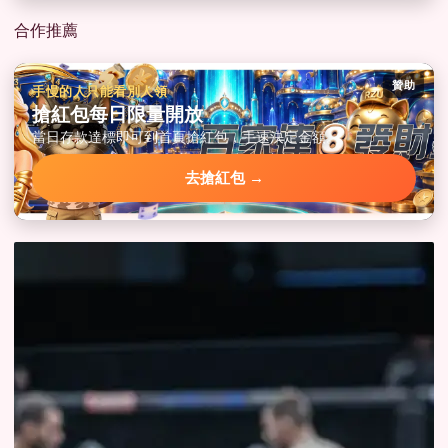
合作推薦
贊助
手慢的人只能看別人領
搶紅包每日限量開放
當日存款達標即可到首頁搶紅包，手速決定金額。
去搶紅包 →